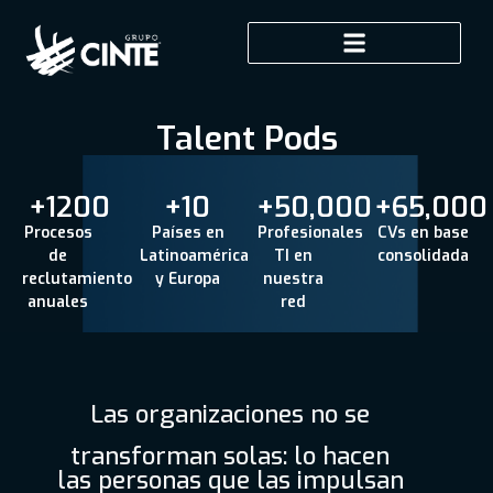
Talent Pods
+
1200
+
10
+
50,000
+
65,000
Procesos
Países en
Profesionales
CVs en base
de
Latinoamérica
TI en
consolidada
reclutamiento
y Europa
nuestra
anuales
red
Las organizaciones no se
transforman solas: lo hacen
las personas que las impulsan