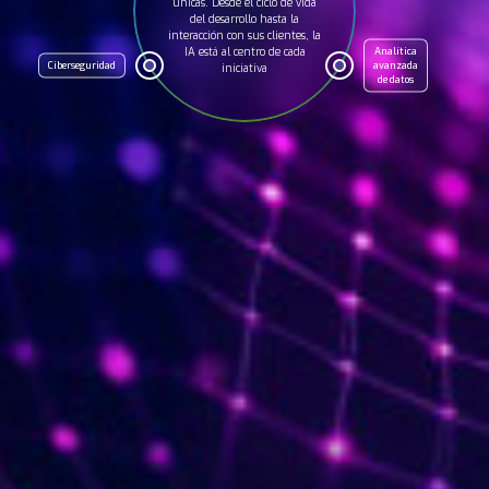
únicas. Desde el ciclo de vida
del desarrollo hasta la
interacción con sus clientes, la
Analítica
IA está al centro de cada
Ciberseguridad
avanzada
iniciativa
de datos